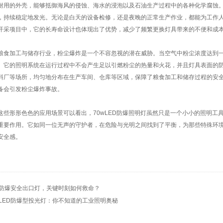
耐用的外壳，能够抵御海风的侵蚀、海水的浸泡以及石油生产过程中的各种化学腐蚀
，持续稳定地发光。无论是白天的设备检修，还是夜晚的正常生产作业，都能为工作
开采项目中，它的长寿命设计也体现出了优势，减少了频繁更换灯具带来的不便和成
加工与储存行业，粉尘爆炸是一个不容忽视的潜在威胁。当空气中粉尘浓度达到一
。它的照明系统在运行过程中不会产生足以引燃粉尘的热量和火花，并且灯具表面的
料厂等场所，均匀地分布在生产车间、仓库等区域，保障了粮食加工和储存过程的安
备会引发粉尘爆炸事故。
形形色色的应用场景可以看出，70wLED防爆照明灯虽然只是一个小小的照明工
重要作用。它如同一位无声的守护者，在危险与光明之间找到了平衡，为那些特殊环
安全感。
防爆安全出口灯，关键时刻如何救命？
LED防爆型投光灯：你不知道的工业照明奥秘