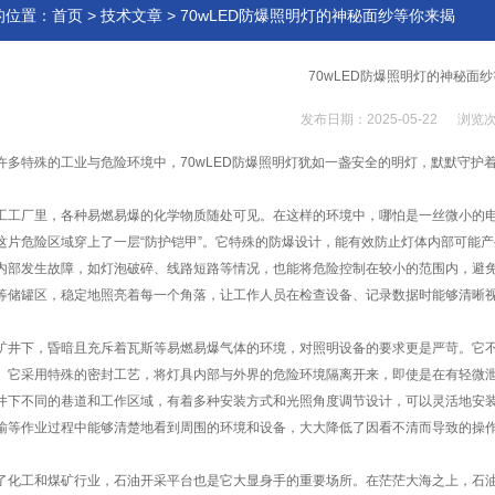
的位置：
首页
>
技术文章
> 70wLED防爆照明灯的神秘面纱等你来揭
70wLED防爆照明灯的神秘面
发布日期：2025-05-22 浏览次
特殊的工业与危险环境中，70wLED防爆照明灯犹如一盏安全的明灯，默默守护
厂里，各种易燃易爆的化学物质随处可见。在这样的环境中，哪怕是一丝微小的电
这片危险区域穿上了一层“防护铠甲”。它特殊的防爆设计，能有效防止灯体内部可能
内部发生故障，如灯泡破碎、线路短路等情况，也能将危险控制在较小的范围内，避
等储罐区，稳定地照亮着每一个角落，让工作人员在检查设备、记录数据时能够清晰
下，昏暗且充斥着瓦斯等易燃易爆气体的环境，对照明设备的要求更是严苛。它不
。它采用特殊的密封工艺，将灯具内部与外界的危险环境隔离开来，即使是在有轻微
井下不同的巷道和工作区域，有着多种安装方式和光照角度调节设计，可以灵活地安
输等作业过程中能够清楚地看到周围的环境和设备，大大降低了因看不清而导致的操
工和煤矿行业，石油开采平台也是它大显身手的重要场所。在茫茫大海之上，石油