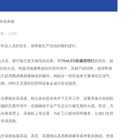
纱等你来揭
数：1345
着作业人员的安全，保障着生产活动的顺利进行。
火花，都可能引发灾难性的后果。而
70wLED防爆照明灯
的存在，就
产生的火花、电弧等能量释放到外部环境中。其精巧的结构，使得即便
免引起周围易燃易爆物质的爆炸。例如在一些存放有大量液化石油气、
视物，同时又无需担忧照明设备会成为安全隐患。
仅要能在高湿度、粉尘多的恶劣条件下正常工作，还要具备出色的防
泄漏的瓦斯环境中，也能确保不会产生足以引爆瓦斯的火源。而且，为
装在巷道壁上、采煤机上等位置，为矿工们提供照明服务，让他们在挖
作失误风险。
开采面临着高温、高压、高腐蚀以及易燃易爆等多种复杂挑战。凭借