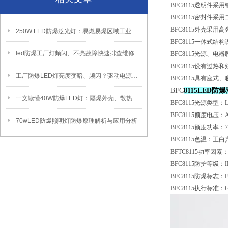
B
F
C8115透明件
B
F
C8115密封件
B
F
C8115外壳采
250W LED防爆泛光灯：易燃易爆区域工业固定照明装置
B
F
C8115一体式
led防爆工厂灯频闪、不亮故障快速排查维修方法
B
F
C8115光源、
B
F
C8115设有过
工厂防爆LED灯亮度变暗、频闪？驱动电源故障检修方法
B
F
C8115具有座
B
F
C
8115LED防
一文读懂40W防爆LED灯：隔爆外壳、散热、防爆认证原理
B
F
C8115光源类型：L
B
F
C8115额度电压：AC
70wLED防爆照明灯防爆原理解析与应用分析
B
F
C8115额度功率：7
B
F
C8115色温：正白光5
B
F
TC8115功率因素：P
B
F
C8115防护等级：I
B
F
C8115防爆标志：Exde
B
F
C8115执行标准：GB38