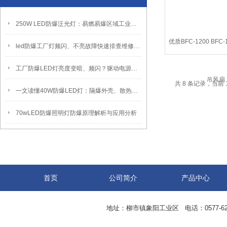
250W LED防爆泛光灯：易燃易爆区域工业固定照明装置
优质BFC-1200 BFC
led防爆工厂灯频闪、不亮故障快速排查维修方法
扇
工厂防爆LED灯亮度变暗、频闪？驱动电源故障检修方法
共 8 条记录，当前 
一文读懂40W防爆LED灯：隔爆外壳、散热、防爆认证原理
70wLED防爆照明灯防爆原理解析与应用分析
首页
公司简介
产品中心
地址：柳市镇象阳工业区 电话：0577-62