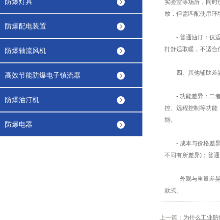
防爆灯具
实验室等场所，同时
放，但需匹配使用环境的
防爆配电装置
- 普通油汀：仅适
打舒适取暖，不适合
防爆轴流风机
四、其他辅助差异(
高效节能防爆电子镇流器
- 功能差异：二者
防爆油汀机
控、远程控制等功能
能。
防爆电器
- 成本与价格差异
不同有所差异)；普
- 外观与重量差异
款式。
上一篇：
为什么工业防爆