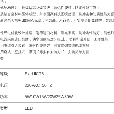
概括：
体式结构设计，隔爆型高防爆等级，散热性能好，防爆性能可靠；
优质铝合金材料压铸成型，外表面高科技图喷处理，抗冲击和防腐性能力
用新绿色大功率
固态光源，光效高、寿命长，可实现长期免维护，光线
LED
明件经过优化设计处理，选用进口材料，透光率高，抗冲击性能好，能使
套电器采用进口品牌，功率因数高达
以上。功耗和温升低、工作性能
0.9
装用电缆引入装置，密封性能良好，可直接钢管或电缆布线。
采用座式、壁挂式、吸顶式等多种安装方式，安装简单方便
参数
等级
Ex d IICT6
电压
220VAC 50HZ
功率
5W10W15W20W25W30W
类型
LED