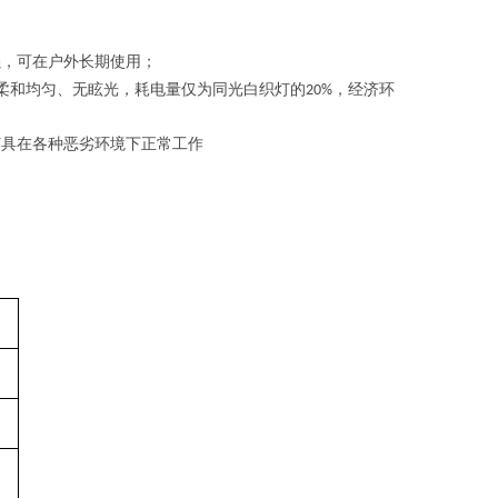
强，可在户外长期使用；
柔和均匀、无眩光，耗电量仅为同光白织灯的
，经济环
20%
灯具在各种恶劣环境下正常工作