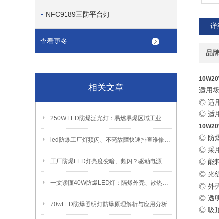
NFC9189三防平台灯
详
查看更多
品
10W2
相关文章
适用
◎ 适
◎ 
250W LED防爆泛光灯：易燃易爆区域工业固定照明装置
10W2
◎ 防
led防爆工厂灯频闪、不亮故障快速排查维修方法
◎ 采
工厂防爆LED灯亮度变暗、频闪？驱动电源故障检修方法
◎ 能
◎ 光
一文读懂40W防爆LED灯：隔爆外壳、散热、防爆认证原理
◎ 
◎ 
70wLED防爆照明灯防爆原理解析与应用分析
◎ 吸