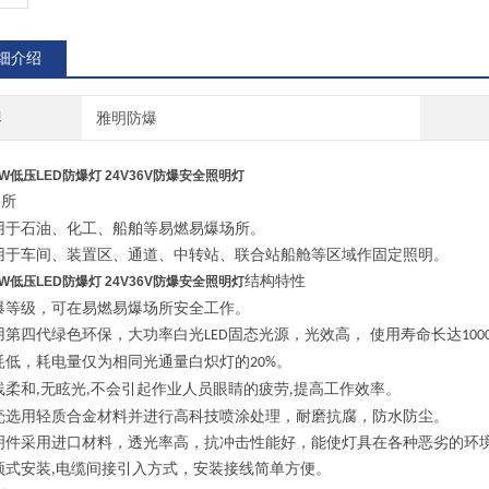
细介绍
牌
雅明防爆
0W低压LED防爆灯 24V36V防爆安全照明灯
场所
用于石油、化工、船舶等易燃易爆场所。
适用于车间、装置区、通道、中转站、联合站船舱等区域作固定照明。
结构特性
0W低压LED防爆灯 24V36V防爆安全照明灯
爆等级，可在易燃易爆场所安全工作。
用第四代绿色环保，大功率白光
固态光源，光效高， 使用寿命长达
LED
100
耗低，耗电量仅为相同光通量白炽灯的
。
20%
线柔和
无眩光
不会引起作业人员眼睛的疲劳
提高工作效率。
,
,
,
外壳选用轻质合金材料并进行高科技喷涂处理，耐磨抗腐，防水防尘。
透明件采用进口材料，透光率高，抗冲击性能好，能使灯具在各种恶劣的环
顶式安装
电缆间接引入方式，安装接线简单方便。
,