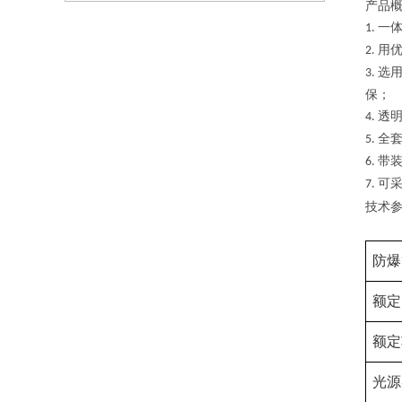
产品
一
1.
用
2.
选
3.
保；
透
4.
全
5.
带
6.
可
7.
技术
防爆
额定
额定
光源