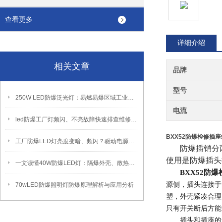
查看更多
详细介绍
相关文章
品牌
型号
250W LED防爆泛光灯：易燃易爆区域工业固定照明装置
电流
led防爆工厂灯频闪、不亮故障快速排查维修方法
BXX52防爆检修插座
工厂防爆LED灯亮度变暗、频闪？驱动电源故障检修方法
防爆插销分
使用是防爆插头
一文读懂40W防爆LED灯：隔爆外壳、散热、防爆认证原理
BXX52防爆
源侧，插头连接于
70wLED防爆照明灯防爆原理解析与应用分析
塑，外壳紧凑合理
只有开关断后方能
插头和插座的