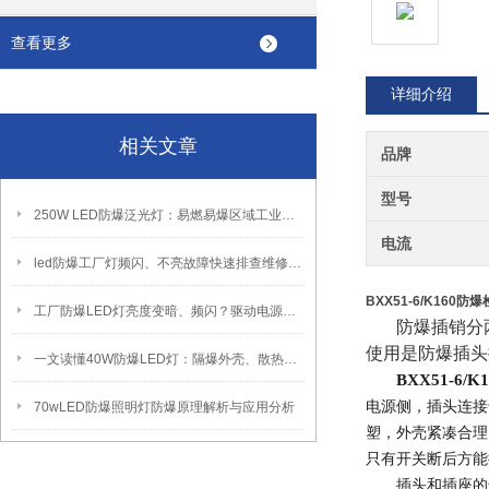
查看更多
详细介绍
相关文章
品牌
型号
250W LED防爆泛光灯：易燃易爆区域工业固定照明装置
电流
led防爆工厂灯频闪、不亮故障快速排查维修方法
BXX51-6/K160
工厂防爆LED灯亮度变暗、频闪？驱动电源故障检修方法
防爆插销分
使用是防爆插头
一文读懂40W防爆LED灯：隔爆外壳、散热、防爆认证原理
BXX51-6
电源侧，插头连接
70wLED防爆照明灯防爆原理解析与应用分析
塑，外壳紧凑合理
只有开关断后方能
插头和插座的