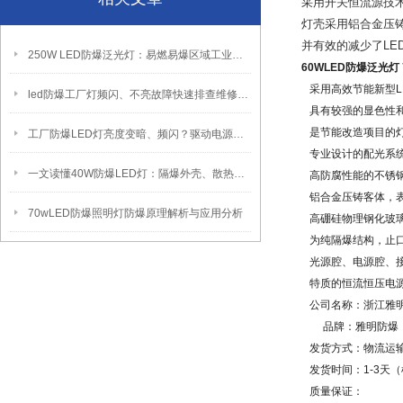
采用开关恒流源技
灯壳采用铝合金压
并有效的减少了
LE
250W LED防爆泛光灯：易燃易爆区域工业固定照明装置
60WLED防爆泛光灯
采用高效节能新型
L
led防爆工厂灯频闪、不亮故障快速排查维修方法
具有较强的显色性
是节能改造项目的
工厂防爆LED灯亮度变暗、频闪？驱动电源故障检修方法
专业设计的配光系
一文读懂40W防爆LED灯：隔爆外壳、散热、防爆认证原理
高防腐性能的不锈
铝合金压铸客体，
70wLED防爆照明灯防爆原理解析与应用分析
高硼硅物理钢化玻
为纯隔爆结构，止
光源腔、电源腔、
特质的恒流恒压电
公司名称：浙江雅
品牌：雅明防爆
发货方式：物流运
发货时间：
1-3
天（
质量保证：