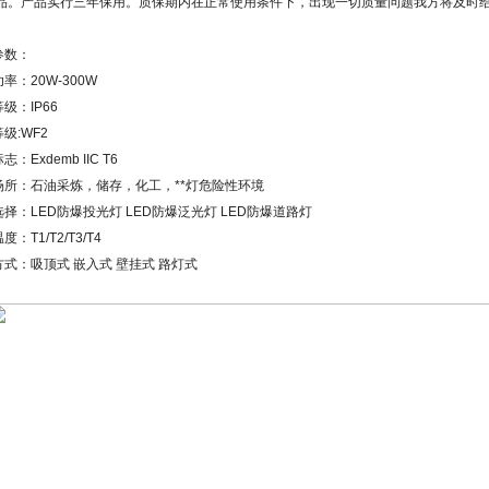
品。产品实行三年保用。质保期内在正常使用条件下，出现一切质量问题我方将及时
。
参数：
功率：
20W-300W
等级：
IP66
等级
:WF2
标志：
Exdemb IIC T6
场所：石油采炼，储存，化工，
**
灯危险性环境
选择：
LED
防爆投光灯
LED
防爆泛光灯
LED
防爆道路灯
温度：
T1/T2/T3/T4
式：吸顶式 嵌入式 壁挂式 路灯式