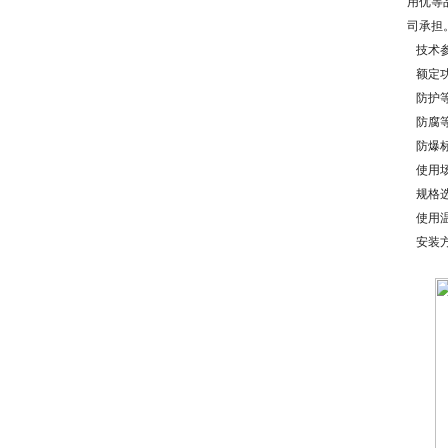
用优等
司承担
技术
额定
防护
防腐
防爆
使用
规格
使用
安装方