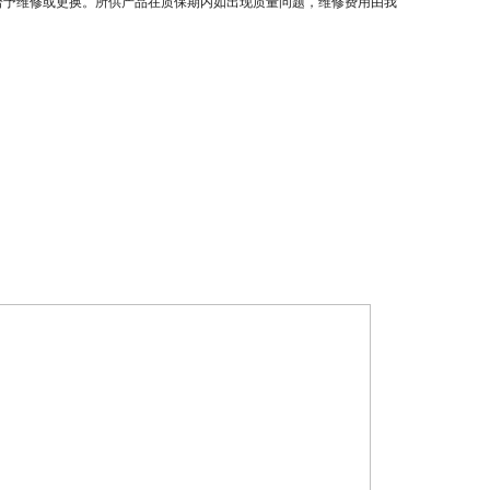
给予维修或更换。所供产品在质保期内如出现质量问题，维修费用由我