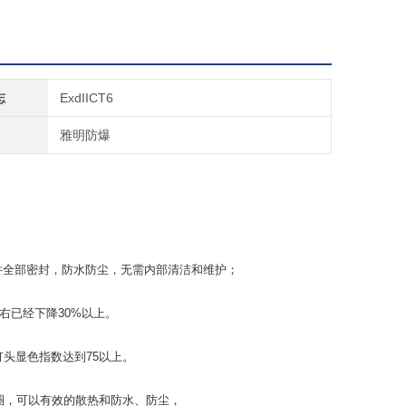
志
ExdIICT6
雅明防爆
件全部密封，防水防尘，无需内部清洁和维护；
右已经下降
30%
以上。
灯头显色指数达到
75
以上。
圈，可以有效的散热和防水、防尘，