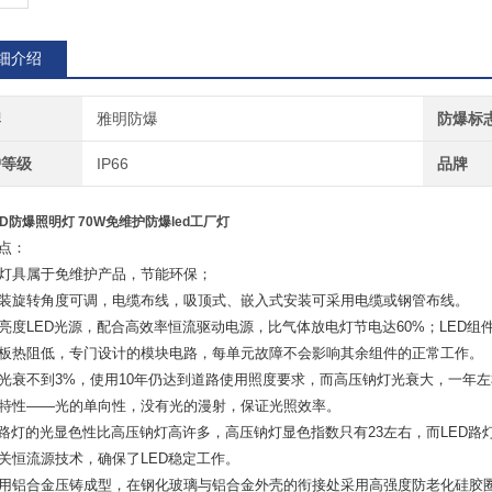
细介绍
牌
雅明防爆
防爆标
护等级
IP66
品牌
ED防爆照明灯 70W免维护防爆led工厂灯
点：
灯具属于免维护产品，节能环保；
装旋转角度可调，电缆布线，吸顶式、嵌入式安装可采用电缆或钢管布线。
亮度
LED
光源，配合高效率恒流驱动电源，比气体放电灯节电达
60%
；
LED
组
板热阻低，专门设计的模块电路，每单元故障不会影响其余组件的正常工作。
光衰不到
3%
，使用
10
年仍达到道路使用照度要求，而高压钠灯光衰大，一年左
特性
——
光的单向性，没有光的漫射，保证光照效率。
路灯的光显色性比高压钠灯高许多，高压钠灯显色指数只有
23
左右，而
LED
路
关恒流源技术，确保了
LED
稳定工作。
用铝合金压铸成型，在钢化玻璃与铝合金外壳的衔接处采用高强度防老化硅胶