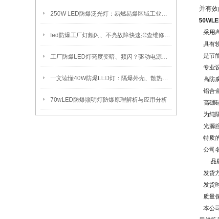
并有效
250W LED防爆泛光灯：易燃易爆区域工业固定照明装置
50WL
采用
led防爆工厂灯频闪、不亮故障快速排查维修方法
具有
是节
工厂防爆LED灯亮度变暗、频闪？驱动电源故障检修方法
专业
一文读懂40W防爆LED灯：隔爆外壳、散热、防爆认证原理
高防
铝合
70wLED防爆照明灯防爆原理解析与应用分析
高硼
为纯
光源
特质
公司
品
发货
发货
质量
本公