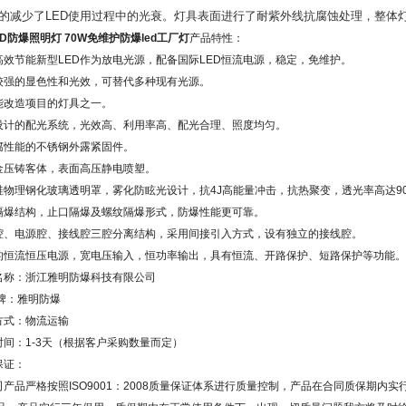
的减少了
LED
使用过程中的光衰。灯具表面进行了耐紫外线抗腐蚀处理，整体
ED防爆照明灯 70W免维护防爆led工厂灯
产品特性：
高效节能新型
LED
作为放电光源，配备国际
LED
恒流电源，稳定，免维护。
较强的显色性和光效，可替代多种现有光源。
能改造项目的灯具之一。
设计的配光系统，光效高、利用率高、配光合理、照度均匀。
腐性能的不锈钢外露紧固件。
金压铸客体，表面高压静电喷塑。
硅物理钢化玻璃透明罩，雾化防眩光设计，抗
4J
高能量冲击，抗热聚变，透光率高达
9
隔爆结构，止口隔爆及螺纹隔爆形式，防爆性能更可靠。
腔、电源腔、接线腔三腔分离结构，采用间接引入方式，设有独立的接线腔。
的恒流恒压电源，宽电压输入，恒功率输出，具有恒流、开路保护、短路保护等功能。
名称：浙江雅明防爆科技有限公司
牌：雅明防爆
方式：物流运输
时间：
1-3
天（根据客户采购数量而定）
保证：
司产品严格按照
ISO9001
：
2008
质量保证体系进行质量控制，产品在合同质保期内实