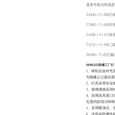
溫度等级当然溫度
T2450＞T≥300
T3300＞T≥200
T4200＞T≥13
T5135＞T≥100二
T6100＞T≥85
48WLED防爆工厂灯 G
1、铸铝合金外壳
为隔爆止口接合面
2、灯具采用专业
3、玻璃透镜采用特
4、采用高亮度LE
无需内部清洁和维
5、采用吸顶式、
6、优良的防爆性