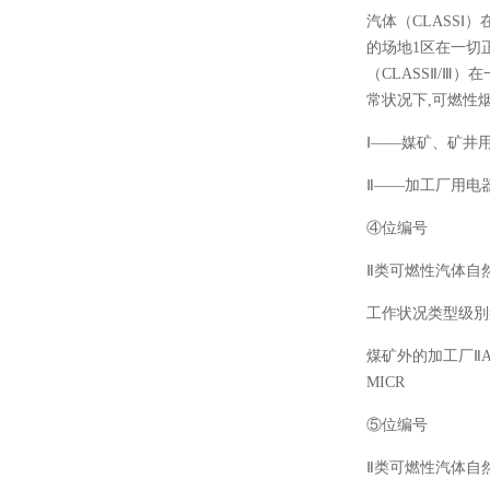
汽体（
CLASS
的场地1区在一切
（CLASSⅡ/Ⅲ
常状况下,可燃性
Ⅰ——媒矿、矿井
Ⅱ——加工厂用电
④位编号
Ⅱ类可燃性汽体自
工作状况类型级別
煤矿外的加工厂
Ⅱ
MICR
⑤位编号
Ⅱ类可燃性汽体自