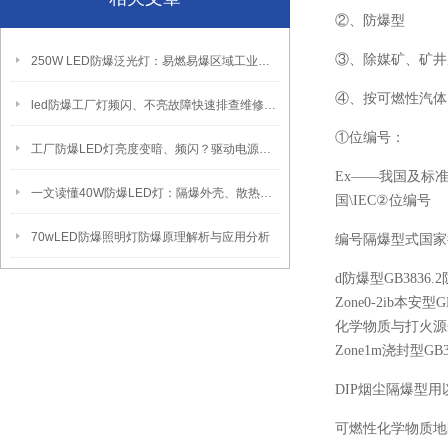
②、防爆型
③、除媒矿、矿井
250W LED防爆泛光灯：易燃易爆区域工业固定照明装置
④、按可燃性汽体
led防爆工厂灯频闪、不亮故障快速排查维修方法
①位编号：
工厂防爆LED灯亮度变暗、频闪？驱动电源故障检修方法
Ex——我国及标
一文读懂40W防爆LED灯：隔爆外壳、散热、防爆认证原理
国\IEC②位编号
70wLED防爆照明灯防爆原理解析与应用分析
编号隔爆型式国家
d防爆型GB3836.
Zone0-2ib本安
化学物质与打火源分隔
Zone1m浇封型GB
DIP烟尘隔爆型
可燃性化学物质地