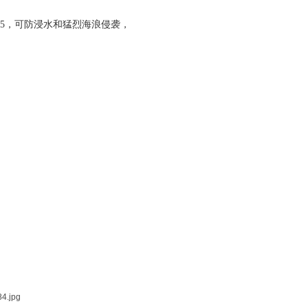
65，可防浸水和猛烈海浪侵袭，
。