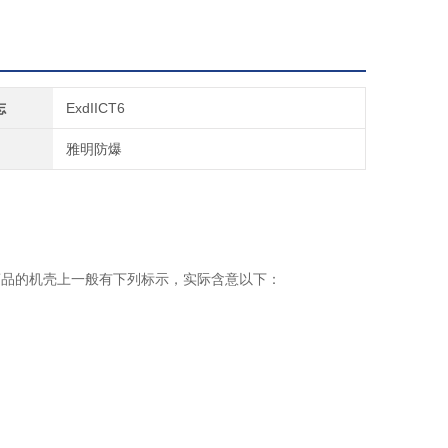
志
ExdIICT6
雅明防爆
商品的机壳上一般有下列标示，实际含意以下：