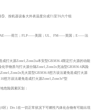
⑤、按机器设备大外表温度分成T1至T6六个组
AE——荷兰；FLP——美国；UL、FM——英国；E——法
造成打火源Zone1,Zone2ia本安型GB3836.4限定打火源的动能
5风险化学物质与打火源分隔Zone1,Zone2o充油型GB3836.6风险
one1,Zone2n无火苗型GB3836.8想方设法避免造成打火源
.10想方设法避免造成打火源Zone1,Zone3s*型
场地危险因素区划：
0（0区）Div.1在一切正常状况下可燃性汽体化合物有可能出現