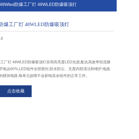
0-48Wled防爆工厂灯 48WLED防爆吸顶灯
led防爆工厂灯 48WLED防爆吸顶灯
16
ed防爆工厂灯 48WLED防爆吸顶灯采用高亮度LED光源,配合高效率恒流驱
节电达60%;LED组件全部密封,防水防尘、无需内部清洁和维护;电路
计的模块电路,每单元故障不会影响其余组件的正常工作。
点击收藏