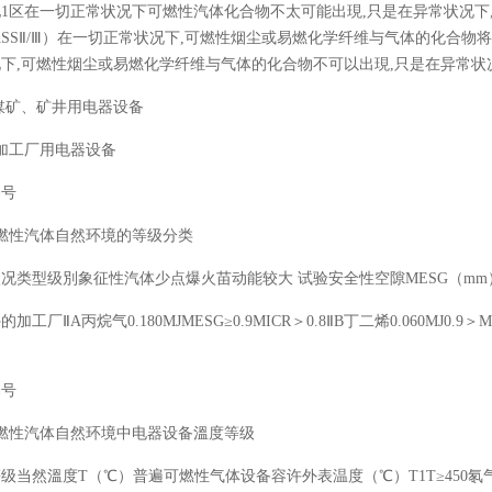
1区在一切正常状况下可燃性汽体化合物不太可能出現,只是在异常状况下,
ASSⅡ/Ⅲ）在一切正常状况下,可燃性烟尘或易燃化学纤维与气体的化合物将
下,可燃性烟尘或易燃化学纤维与气体的化合物不可以出現,只是在异常状况下
媒矿、矿井用电器设备
加工厂用电器设备
编号
燃性汽体自然环境的等级分类
状况类型级別象征性汽体少点爆火苗动能较大
试验安全性空隙
MESG（mm
外的加工厂
ⅡA丙烷气0.180MJMESG≥0.9MICR＞0.8ⅡB丁二烯0.060MJ0.9＞MES
编号
燃性汽体自然环境中电器设备溫度等级
等级当然溫度
T（℃）普遍可燃性气体设备容许外表温度（℃）T1T≥450氡气