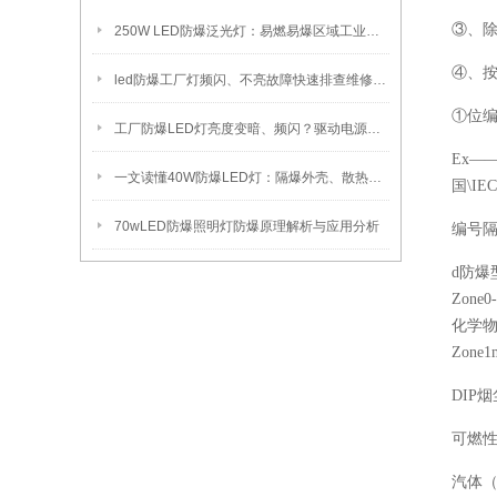
③、
250W LED防爆泛光灯：易燃易爆区域工业固定照明装置
④、按
led防爆工厂灯频闪、不亮故障快速排查维修方法
①位
工厂防爆LED灯亮度变暗、频闪？驱动电源故障检修方法
Ex—
一文读懂40W防爆LED灯：隔爆外壳、散热、防爆认证原理
国\I
70wLED防爆照明灯防爆原理解析与应用分析
编号
d防爆型
Zone
化学物
Zone
DIP
可燃
汽体