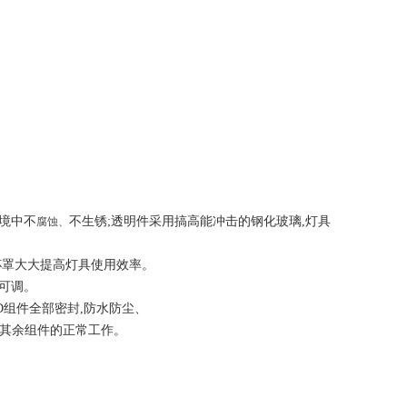
境中不
不
生锈
;透明件采用搞高能冲击的钢化玻璃,灯具
腐蚀、
杯罩大大提高灯具使用效率。
内可调。
ED组件全部密封,防水防尘、
响其余组件的正常工作。