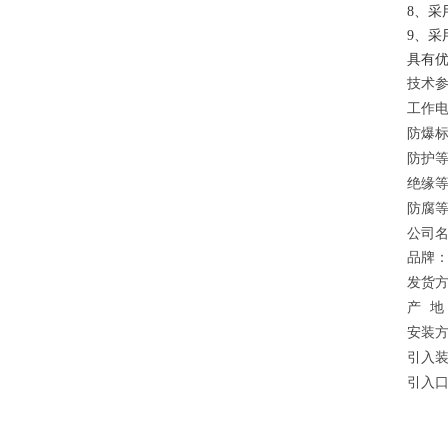
8、
9、采
具有
技术
工作
防爆
防护
绝缘
防腐
公司
品牌
发货
产
地
安装
引入
引入