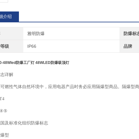
细介绍
牌
雅明防爆
防爆标
护等级
IP66
品牌
0-48W
led防爆工厂灯 48WLED防爆吸顶灯
标志详解
在可燃性气体自然环境中，应用电器产品时务必应用隔爆型商品。隔爆型
T4
④⑤
我国及标准化组织防爆标志
防爆型