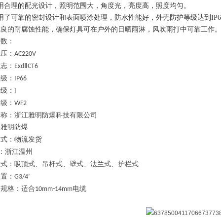
采用合理的配光设计，照明范围大，角度光，亮度高，照度均匀。
用了可靠的密封设计和表面喷涂处理，防水性能好，外壳防护等级达到IP
优良的耐腐蚀性能，确保灯具可在户外的日晒雨淋，风吹雨打中可靠工作
参数：
电压：
AC220V
标志：
ExdⅡCT6
等级：
IP66
等级：
I
等级：
WF2
名称：浙江雅明防爆科技有限公司
：雅明防爆
方式：物流发货
：浙江温州
方式：吸顶式、吊杆式、壁式、法兰式、护栏式
装置：
G3/4’
口规格：适合
电缆
10mm-14mm