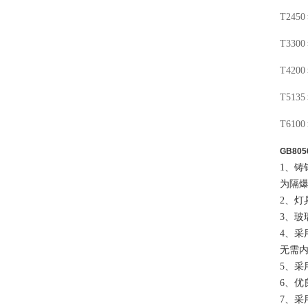
T245
T330
T42
T513
T61
GB805
1、铸
为隔爆
2、灯
3、玻
4、采
无需
5、采
6、
7、采