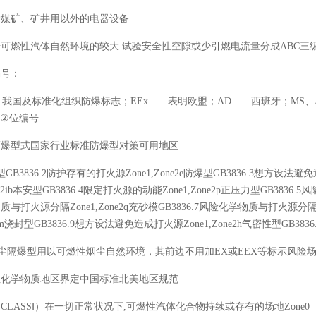
除媒矿、矿井用以外的电器设备
可燃性汽体自然环境的较大 试验安全性空隙或少引燃电流量分成ABC三级
编号：
—我国及标准化组织防爆标志；EEx——表明欧盟；AD——西班牙；MS、
EC②位编号
隔爆型式国家行业标准防爆型对策可用地区
GB3836.2防护存有的打火源Zone1,Zone2e防爆型GB3836.3想方设法避免
0-2ib本安型GB3836.4限定打火源的动能Zone1,Zone2p正压力型GB3836.
质与打火源分隔Zone1,Zone2q充砂模GB3836.7风险化学物质与打火源分隔Z
1m浇封型GB3836.9想方设法避免造成打火源Zone1,Zone2h气密性型GB3836
烟尘隔爆型用以可燃性烟尘自然环境，其前边不用加EX或EEX等标示风险
性化学物质地区界定中国标准北美地区规范
（
CLASSⅠ）在一切正常状况下,可燃性汽体化合物持续或存有的场地Zone