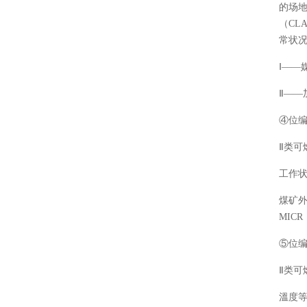
的场地
（CL
常状况
Ⅰ——
Ⅱ——
④位
Ⅱ类可
工作
煤矿
MICR
⑤位
Ⅱ类可
溫度