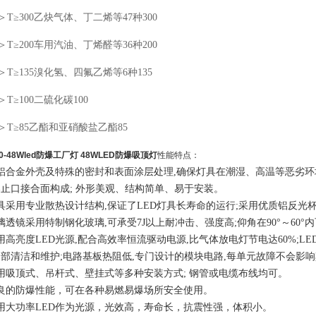
0＞T≥300乙炔气体、丁二烯等47种300
0＞T≥200车用汽油、丁烯醛等36种200
00＞T≥135溴化氢、四氟乙烯等6种135
5＞T≥100二硫化碳100
00＞T≥85乙酯和亚硝酸盐乙酯85
0-48W
led防爆工厂灯 48WLED防爆吸顶灯
性能特点：
铝合金外壳及特殊的密封和表面涂层处理,确保灯具在潮湿、高温等恶劣环
止口接合面构成; 外形美观、结构简单、易于安装。
具采用专业散热设计结构,保证了LED灯具长寿命的运行;采用优质铝反光
璃透镜采用特制钢化玻璃,可承受7J以上耐冲击、强度高;仰角在90°～60°
用高亮度LED光源,配合高效率恒流驱动电源,比气体放电灯节电达60%;L
内部清洁和维护
;电路基板热阻低,专门设计的模块电路,每单元故障不会影
用吸顶式、吊杆式、壁挂式等多种安装方式; 钢管或电缆布线均可。
优良的防爆性能，可在各种易燃易爆场所安全使用。
用大功率LED作为光源，光效高，寿命长，抗震性强，体积小。