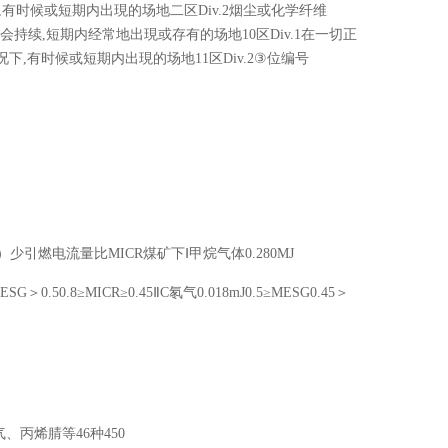
有时候或短期内出現的场地二区Div.2烟尘或化学纤维
会持续,短期内经常地出現或存有的场地10区Div.1在一切正
,有时候或短期内出現的场地11区Div.2③位编号
）少引燃电流量比MICR煤矿下Ⅰ甲烷气体0.280MJ
G＞0.50.8≥MICR≥0.45ⅡC氡气0.018mJ0.5≥MESG0.45＞
、丙烯腈等46种450