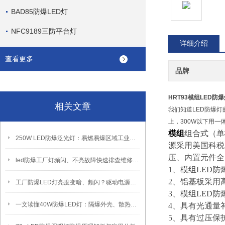
BAD85防爆LED灯
NFC9189三防平台灯
详细介绍
查看更多
品牌
HRT93模组LED防
相关文章
我们知道LED防爆
上，300W以下用一
模组
组合式（单
250W LED防爆泛光灯：易燃易爆区域工业固定照明装置
源采用美国科税
压、内置元件全
led防爆工厂灯频闪、不亮故障快速排查维修方法
1、模组LED防
2、铝基板采用
工厂防爆LED灯亮度变暗、频闪？驱动电源故障检修方法
3、
模组LED防
一文读懂40W防爆LED灯：隔爆外壳、散热、防爆认证原理
4、具有光通量
5、具有过压保