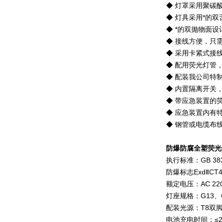
◆ 灯罩采用聚碳
◆ 灯具采用*的
◆ *的双抛物面
◆ 接线方便，只
◆ 采用卡紧式接
◆ 配用荧光灯管
◆ 配装我公司特
◆ 内置隔离开关
◆ 带应急装置的
◆ 应急装置内有
◆ 钢管或电缆布
防爆防腐全塑荧光
执行标准：GB 3836.
防爆标志ExdⅡCT4、
额定电压：AC 22
灯座规格：G13、
配装光源：T8双脚荧
电池充电时间：≤2