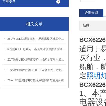
查看更多
详细介绍
相关文章
品牌
BCX622
250W LED防爆泛光灯：易燃易爆区域工业固定照明装置
适用于
led防爆工厂灯频闪、不亮故障快速排查维修方法
炭行业
工厂防爆LED灯亮度变暗、频闪？驱动电源故障检修方法
船舶，
一文读懂40W防爆LED灯：隔爆外壳、散热、防爆认证原理
定
照明
70wLED防爆照明灯防爆原理解析与应用分析
BCX622
1、本产
电器设