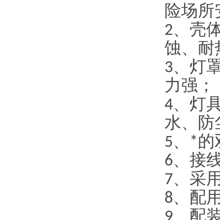
险场所
2、壳
蚀、耐
3、灯
力强；
4、灯
水、防
5、*
6、接
7、采
8、配
9、配