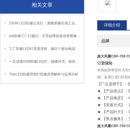
相关文章
250W LED防爆泛光灯：易燃易爆区域工业固定照明装置
详细介绍
led防爆工厂灯频闪、不亮故障快速排查维修方法
品牌
工厂防爆LED灯亮度变暗、频闪？驱动电源故障检修方法
超大风量CBF-700 
一文读懂40W防爆LED灯：隔爆外壳、散热、防爆认证原理
订货须知
本风机所带百叶为可
70wLED防爆照明灯防爆原理解析与应用分析
例：若需订货CBF防爆
【广泛适用于】：
★.【产品优点】
★.【产品电压】：电
★.【安装方式】：
★.【产品叶片】：
★.【售后服务】
超大风量CBF-700 