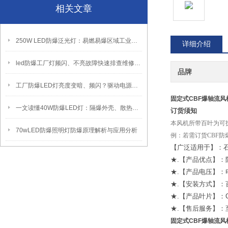
相关文章
250W LED防爆泛光灯：易燃易爆区域工业固定照明装置
详细介绍
led防爆工厂灯频闪、不亮故障快速排查维修方法
品牌
工厂防爆LED灯亮度变暗、频闪？驱动电源故障检修方法
固定式CBF爆轴流风机
一文读懂40W防爆LED灯：隔爆外壳、散热、防爆认证原理
订货须知
本风机所带百叶为可
70wLED防爆照明灯防爆原理解析与应用分析
例：若需订货CBF防爆
【广泛适用于】：
★.【产品优点】
★.【产品电压】：电
★.【安装方式】：
★.【产品叶片】：
★.【售后服务】
固定式CBF爆轴流风机