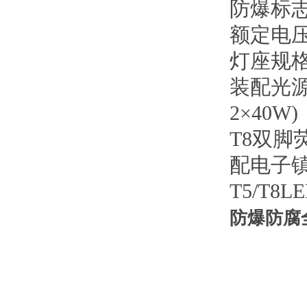
防爆标志:E
额定电压:
灯座规格:
装配光源
2×40
T8双脚荧
配电子
T5/T8L
防爆防腐