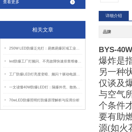
查看更多
详细介绍
相关文章
品牌
BYS-4
250W LED防爆泛光灯：易燃易爆区域工业固定照明装置
爆炸是
led防爆工厂灯频闪、不亮故障快速排查维修方法
另一种
工厂防爆LED灯亮度变暗、频闪？驱动电源故障检修方法
仅谈及
一文读懂40W防爆LED灯：隔爆外壳、散热、防爆认证原理
与空气
70wLED防爆照明灯防爆原理解析与应用分析
个条件
要有助
源(如