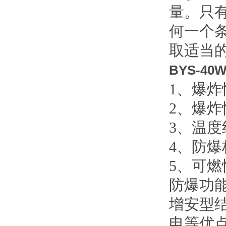
量。只
何一个
取适当
BYS-4
1、爆炸
2、爆炸
3、温度
4、防爆标
5、可燃
防爆功
增安型
电等优