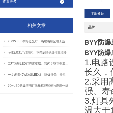
查看更多
详细介绍
相关文章
品牌
BYY防
250W LED防爆泛光灯：易燃易爆区域工业固定照明装置
BYY防
led防爆工厂灯频闪、不亮故障快速排查维修方法
1.电
工厂防爆LED灯亮度变暗、频闪？驱动电源故障检修方法
长久，
一文读懂40W防爆LED灯：隔爆外壳、散热、防爆认证原理
2.采
70wLED防爆照明灯防爆原理解析与应用分析
强、寿
3.灯
温大于