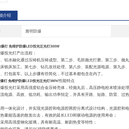
细介绍
牌
雅明防爆
防爆灯 免维护防爆LED投光泛光灯300W
防爆投光灯产出流程：
步、铝水融化通过压铸机压铸成型。第二步、毛胚抛光打磨。第三步、抛
车床铣床加工。第七步、钻孔攻丝处理。第八步、装配光源电源、第九步
步、打包装车。以上步骤有些简化，不过基本都包含在内了。
性能特点
防爆灯 免维护防爆LED投光泛光灯300W
防爆投光灯采用高强度铝合金压铸壳体，经抛丸后，高压静电粉末喷涂处理
恒流电源、高效、低功耗、输出功率恒定，并具有开路、短路、防雷、过
；
采用一体化设计，并实现光源腔和电源腔两腔分离式设计结构，光源腔和
的热量能迅速的散发出去，有效的延长
LED和驱动电源的使用寿命；
罩采用高强度钢化玻璃，具有耐高温、耐剧热变等特性；