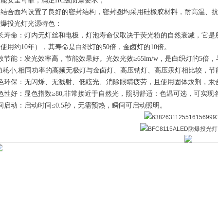
性能安全可靠，满足
IIC级防爆要求；
各结合面均设置了良好的密封结构，密封圈均采用硅橡胶材料，耐高温、
防爆投光灯光源特色：
长寿命：灯内无灯丝和电极，灯泡寿命仅取决于荧光粉的自然衰减，它是所
使用约10年），其寿命是白织灯的50倍，金卤灯的10倍。
效节能：发光效率高，节能效果好。光效光效≥65lm/w，是白织灯的5倍
功耗小,相同功率的高频无极灯与金卤灯、高压钠灯、高压汞灯相比较，节能
色环保：无闪烁、无溅射、低眩光、消除眼睛疲劳，且使用固体汞剂，汞
色性好：显色指数≥80,非常接近于自然光，照明舒适：色温可选，可实
间启动：启动时间≤0.5秒，无需预热，瞬间可启动照明。