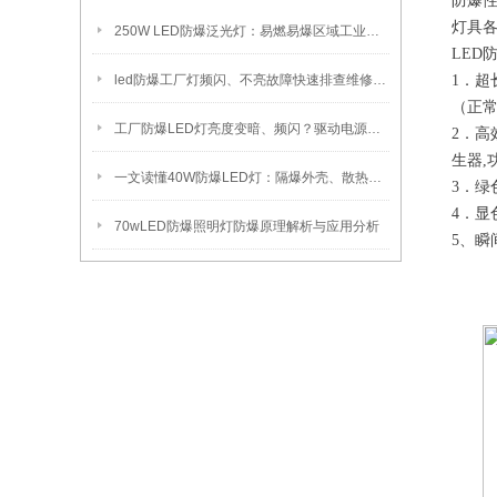
防爆
灯具
250W LED防爆泛光灯：易燃易爆区域工业固定照明装置
LED
led防爆工厂灯频闪、不亮故障快速排查维修方法
1．超
（正常
工厂防爆LED灯亮度变暗、频闪？驱动电源故障检修方法
2．高
生器,
一文读懂40W防爆LED灯：隔爆外壳、散热、防爆认证原理
3．绿
4．显
70wLED防爆照明灯防爆原理解析与应用分析
5、瞬