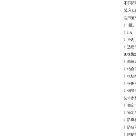
不同
缆入口
适用范
》
1区
》
IIA
》户内
》适用
BJX防爆
》箱体
》结合
》模块
》根据
》钢管
技术参
》额定
》额定
》防爆
》防腐
》防护