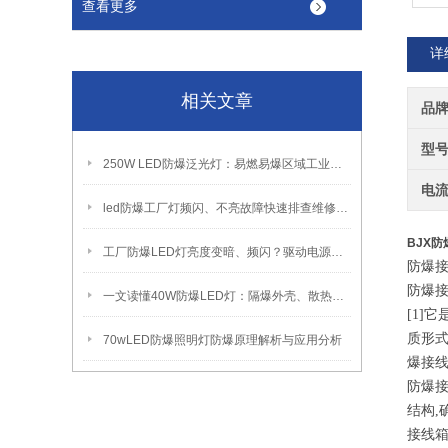
查看更多
详
相关文章
品
型
250W LED防爆泛光灯：易燃易爆区域工业固定照明装置
电
led防爆工厂灯频闪、不亮故障快速排查维修方法
BJX防爆
工厂防爆LED灯亮度变暗、频闪？驱动电源故障检修方法
防爆
防爆
一文读懂40W防爆LED灯：隔爆外壳、散热、防爆认证原理
[1]
它
质形式
70wLED防爆照明灯防爆原理解析与应用分析
爆接
防爆
结构,
接线