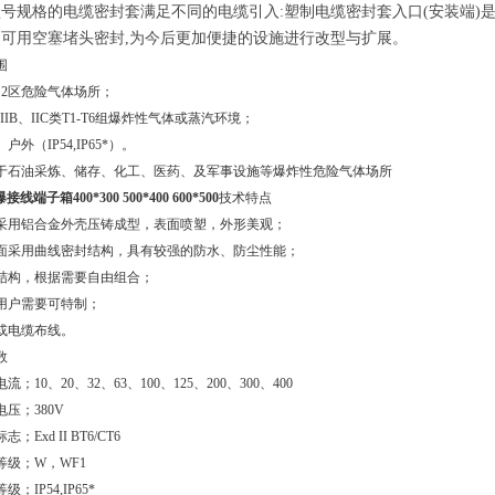
型号规格的电缆密封套满足不同的电缆引入
:塑制电缆密封套入口
(
安装端
)
可用空塞堵头密封,为今后更加便捷的设施进行改型与扩展。
围
、2区危险气体场所；
、IIB、IIC类T1-T6组爆炸性气体或蒸汽环境；
、户外（
IP54,IP65*）。
于石油采炼、储存、化工、医药、及军事设施等爆炸性危险气体场所
接线端子箱400*300 500*400 600*500
技术特点
采用铝合金外壳压铸成型，表面喷塑，外形美观；
面采用曲线密封结构，具有较强的防水、防尘性能；
结构，根据需要自由组合；
用户需要可特制；
或电缆布线。
数
电流；
10、20、32、63、100、125、200、300、400
电压；
380V
标志；
Exd II BT6/CT6
等级；
W，WF1
等级；
IP54,IP65*