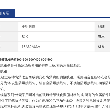
细介绍
牌
雅明防爆
品牌
号
BJX
电压
流
16A32A63A
材质
接线端子箱400*300 500*400 600*500
接线箱是各种高危场所使用的特殊设备
,和民用接线箱比,
接线箱
是经过各种防爆改造而成的具有防爆功能的接线箱。采用铝合金压铸或者
分为:本安型防爆接线箱、铝合金防爆接线箱、不锈钢防爆接线箱,钢板防
线箱。
接线箱系列
:外壳采用耐冲击的玻璃纤维强化聚脂材料制成,所有的金属部件
确保了
IP65
防护等级。作为在电压
220V/380V
线路中连接各种电器设备及仪
箱现有三种规格
:内装螺旋自锁式接线端子规格有
2.5-3.5
平方毫米
,将引入导