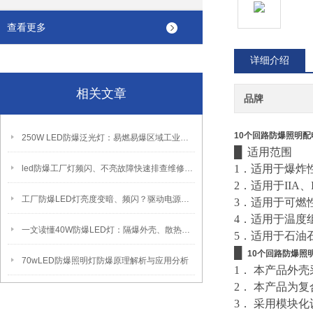
查看更多
详细介绍
相关文章
品牌
10个回路防爆照明配
250W LED防爆泛光灯：易燃易爆区域工业固定照明装置
█ 适用范围
1．适用于爆炸
led防爆工厂灯频闪、不亮故障快速排查维修方法
2．适用于IIA、
工厂防爆LED灯亮度变暗、频闪？驱动电源故障检修方法
3．适用于可燃性
4．适用于温度组
一文读懂40W防爆LED灯：隔爆外壳、散热、防爆认证原理
5．适用于石油
█
10个回路防爆照
70wLED防爆照明灯防爆原理解析与应用分析
1． 本产品外
2． 本产品为
3． 采用模块