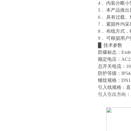
4． 内装分断
5． 本产品推
6． 具有过载
7． 紧固件均采
8． 布线方式
9． 可根据用
█ 技术参数
防爆标志：
Exde
额定电压：
AC2
总开关电流：
1
防护等级：
IP54
螺纹规格：
DN1
引入线规格：直
引入引出方向：