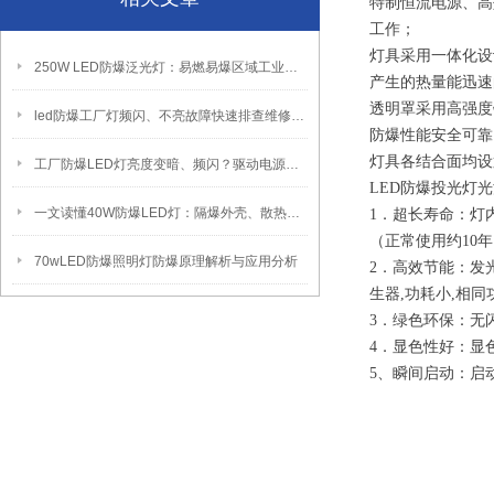
特制恒流电源、高
工作；
灯具采用一体化设
250W LED防爆泛光灯：易燃易爆区域工业固定照明装置
产生的热量能迅速
透明罩采用高强度
led防爆工厂灯频闪、不亮故障快速排查维修方法
防爆性能安全可靠
灯具各结合面均设
工厂防爆LED灯亮度变暗、频闪？驱动电源故障检修方法
LED防爆投光灯
一文读懂40W防爆LED灯：隔爆外壳、散热、防爆认证原理
1．超长寿命：灯
（正常使用约10
70wLED防爆照明灯防爆原理解析与应用分析
2．高效节能：发
生器,功耗小,相
3．绿色环保：无
4．显色性好：显
5、瞬间启动：启