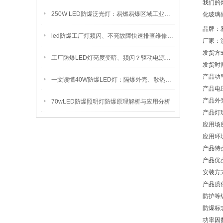
我们的
250W LED防爆泛光灯：易燃易爆区域工业固定照明装置
化玻璃
品牌：
led防爆工厂灯频闪、不亮故障快速排查维修方法
厂家：
发货方
工厂防爆LED灯亮度变暗、频闪？驱动电源故障检修方法
发货时
产品功
一文读懂40W防爆LED灯：隔爆外壳、散热、防爆认证原理
产品电
产品外
70wLED防爆照明灯防爆原理解析与应用分析
产品灯
应用场
应用环
产品特
产品优
安装方
产品质
防护等
防爆标
功率因