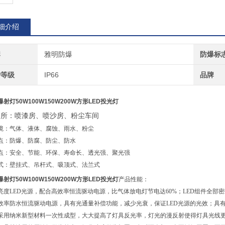
细介绍
牌
雅明防爆
防爆标
护等级
IP66
品牌
爆射灯50W100W150W200W方形LED投光灯
场所：喷漆房、喷沙房、粉尘车间
境：气体、液体、腐蚀、雨水、粉尘
点：防爆、防腐、防尘、防水
点：安全、节能、环保、寿命长、透光强、聚光强
式：壁挂式、吊杆式、吸顶式、法兰式
爆射灯50W100W150W200W方形LED投光灯
产品性能：
亮度
LED光源，配合高效率恒流驱动电源，比气体放电灯节电达60%；LED组件全部
效率防水恒流驱动电源，具有光通量补偿功能，减少光衰，保证
LED光源的光效；具
采用纳米新型材料一次性成型，大大提高了灯具反光率，灯光的漫反射使得灯具光线