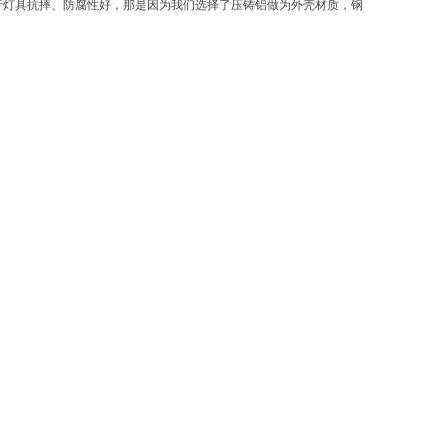
于灯具抗摔、防腐性好，那是因为我们选择了压铸铝做为外壳材质，钢
。