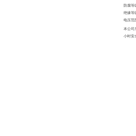
防腐等
绝缘等
电压范
本公司
小时安