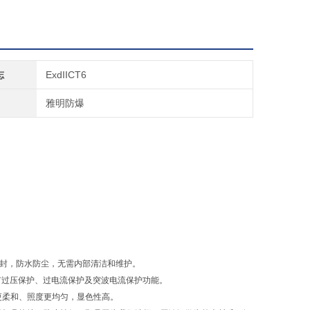
志
ExdIICT6
雅明防爆
密封，防水防尘，无需内部清洁和维护。
有过压保护、过电流保护及突波电流保护功能。
更柔和、照度更均匀，显色性高。