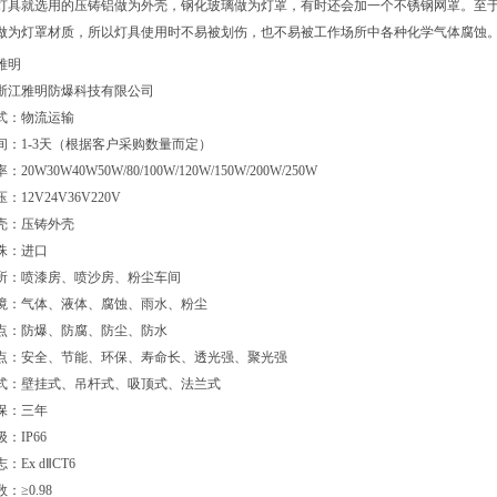
灯具就选用的压铸铝做为外壳，钢化玻璃做为灯罩，有时还会加一个不锈钢网罩。至
做为灯罩材质，所以灯具使用时不易被划伤，也不易被工作场所中各种化学气体腐蚀
雅明
浙江雅明防爆科技有限公司
式：物流运输
间：
1-3天（根据客户采购数量而定）
率：
20W30W40W50W/80/100W/120W/150W/200W/250W
压：
12V24V36V220V
壳：压铸外壳
珠：进口
所：喷漆房、喷沙房、粉尘车间
境：气体、液体、腐蚀、雨水、粉尘
点：防爆、防腐、防尘、防水
点：安全、节能、环保、寿命长、透光强、聚光强
式：壁挂式、吊杆式、吸顶式、法兰式
保：三年
级：
IP66
志：
Ex dⅡCT6
数：
≥0.98