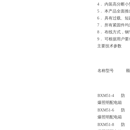
4
．
内装高分断小
5
．
本产品全面推
6
．
具有过载、短
7
．
所有紧固件均
8
．
布线方式，钢
9
．
可根据用户要
主要技术参数
名称型号
额
BXM51-4
防
爆照明配电箱
BXM51-6
防
爆照明配电箱
BXM51-8
防