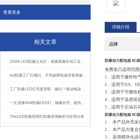
查看更多
详细介绍
相关文章
品牌
防爆动力配电箱 II
250W LED防爆泛光灯：易燃易爆区域工业固定照明装置
免费发凸适用范围
led防爆工厂灯频闪、不亮故障快速排查维修方法
1
．适用于爆炸性
2
．适用于
IIA
、
II
工厂防爆LED灯亮度变暗、频闪？驱动电源故障检修方法
3
．适用于可燃性
4
．适用于温度组
一文读懂40W防爆LED灯：隔爆外壳、散热、防爆认证原理
5
．适用于石油石
防爆动力配电箱 II
70wLED防爆照明灯防爆原理解析与应用分析
1
．
本产品外壳采
2
．
本产品为复合
3
．
采用模块化设