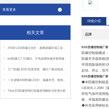
查看更多
详细介绍
相关文章
品牌
BXK防爆控制箱厂家 制
250W LED防爆泛光灯：易燃易爆区域工业固定照明装置
防爆控制箱概述：
led防爆工厂灯频闪、不亮故障快速排查维修方法
防爆开关箱简称
[
环境危险场所的
1
工厂防爆LED灯亮度变暗、频闪？驱动电源故障检修方法
起动、停止，也可
BXK防爆控制箱厂家 制
一文读懂40W防爆LED灯：隔爆外壳、散热、防爆认证原理
◆本防爆
控制
箱是
GB3836.2-2000
《
70wLED防爆照明灯防爆原理解析与应用分析
炸性气体环境用电
格，并颁发防爆合
◆外壳采用铸铝合