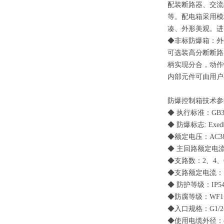
配装断路器、交流
等。配电箱采用模
凑、外形美观。进
◆非标防爆箱：外
可选装高分断断路
柄实现分合，动作
内部元件可由用户
防爆
控制
箱技术参
◆ 执行标准：
GB3
◆ 防爆标志
: Exed
◆额定电压：
AC3
◆ 主回路额定电
◆支路数：
2
、
4
、
◆支路额定电流：
◆ 防护等级：
IP5
◆防腐等级：
WF1
◆入口规格：
G1/
◆使用电缆外径：