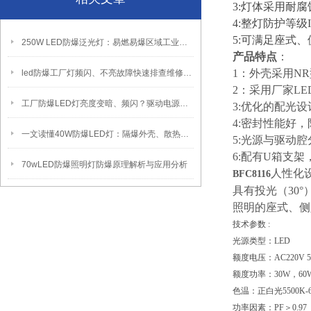
3:灯体采用耐
4:整灯防护等
5:可满足座式
250W LED防爆泛光灯：易燃易爆区域工业固定照明装置
产品特点
：
1：外壳采用NR
led防爆工厂灯频闪、不亮故障快速排查维修方法
2：采用厂家L
工厂防爆LED灯亮度变暗、频闪？驱动电源故障检修方法
3:优化的配光
4:密封性能好
一文读懂40W防爆LED灯：隔爆外壳、散热、防爆认证原理
5:光源与驱动
6:配有U箱支
70wLED防爆照明灯防爆原理解析与应用分析
人性化
BFC8116
具有投光（
30
照明的座式、侧
技术参数 :
光源类型：LED
额度电压：AC220V 5
额度功率：30W，60W，
色温：正白光5500K-6
功率因素：PF＞0.97