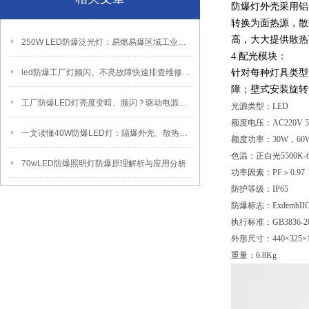
防爆灯外壳采用铝
转换为面热源，散
高，大大提供散热
250W LED防爆泛光灯：易燃易爆区域工业固定照明装置
4.配光模块：
led防爆工厂灯频闪、不亮故障快速排查维修方法
针对每种灯具类型
障；壁式安装旋转
工厂防爆LED灯亮度变暗、频闪？驱动电源故障检修方法
光源类型：LED
额度电压：AC220V 5
一文读懂40W防爆LED灯：隔爆外壳、散热、防爆认证原理
额度功率：30W，60W
色温：正白光5500K-6
70wLED防爆照明灯防爆原理解析与应用分析
功率因素：PF＞0.97
防护等级：IP65
防爆标志：ExdembIICT6
执行标准：GB3836-201
外形尺寸：440×325×1
重量：6.8Kg