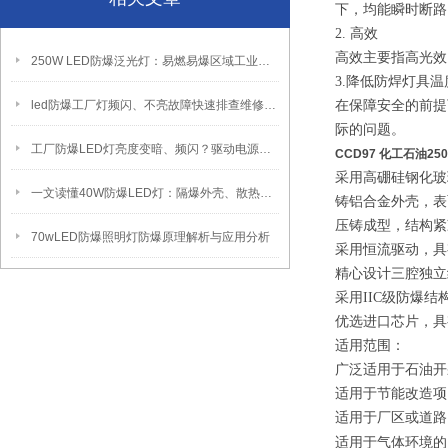
下，均能瞬时断路
2. 高效
高效主要指高光效
250W LED防爆泛光灯：易燃易爆区域工业固定照明装置
3.降低防焊灯具
led防爆工厂灯频闪、不亮故障快速排查维修方法
在保障安全的前提
际的问题。
工厂防爆LED灯亮度变暗、频闪？驱动电源故障检修方法
CCD97 化工石油2
采用高硼硅钢化玻
一文读懂40W防爆LED灯：隔爆外壳、散热、防爆认证原理
铸铝合金外壳，表
压铸成型，结构紧
70wLED防爆照明灯防爆原理解析与应用分析
采用恒流驱动，具
精心设计三腔独立
采用IIC级防爆结
优选进口芯片，具
适用范围：
广泛适用于石油开
适用于节能改造项
适用于厂区或道路
气体环境的
适用于