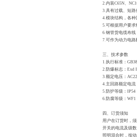
2.内装C65N、
3.具有过载、短
4.模块结构，各
5.可根据用户要
6.钢管货电缆布线
7.可作为动力
三、技术参数
1.执行标准：GB3836
2.防爆标志：Exd II
3.额定电压：AC220
4.主回路额定电流：1
5.防护等级：IP54（
6.防腐等级：WF1
四、订货须知
用户在订货时，须
开关的电流及级数
照明混合时，按动