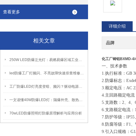
查看更多
详细介绍
相关文章
品牌
化工厂铸铝BXMD-4
250W LED防爆泛光灯：易燃易爆区域工业固定照明装置
一、技术参数
led防爆工厂灯频闪、不亮故障快速排查维修方法
1.执行标准：GB 3836
2.防爆标志：ExdeⅡCT6
工厂防爆LED灯亮度变暗、频闪？驱动电源故障检修方法
3.额定电压：AC 220V/3
4.主回路额定电流：20A～2
一文读懂40W防爆LED灯：隔爆外壳、散热、防爆认证原理
5.支路数：2、4、6
6.支路额定电流：1A
70wLED防爆照明灯防爆原理解析与应用分析
7.防护等级：IP55、
8.防腐等级：F1、
9.引入口规格：G1