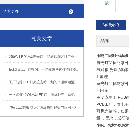
查看更多
详细介绍
相关文章
品牌
制药厂防紫外线防爆黄
250W LED防爆泛光灯：易燃易爆区域工业固定照明装置
黄光灯又称防紫外
led防爆工厂灯频闪、不亮故障快速排查维修方法
线路板,光刻,印刷
1.原理:
工厂防爆LED灯亮度变暗、频闪？驱动电源故障检修方法
黄光灯又称防紫外线
2.用途:
一文读懂40W防爆LED灯：隔爆外壳、散热、防爆认证原理
主要应用于:PCB
PCB工厂，微电
70wLED防爆照明灯防爆原理解析与应用分析
可见光敏感，如果
量
，因此，必须
制药厂防紫外线防爆黄