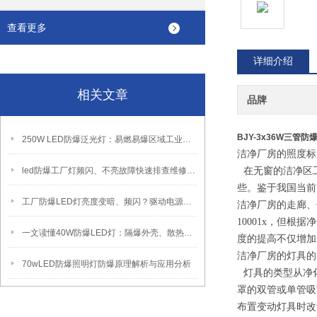
查看更多
详细介绍
相关文章
品牌
BJY-3x36W三管防
250W LED防爆泛光灯：易燃易爆区域工业固定照明装置
洁净厂房的照度标
led防爆工厂灯频闪、不亮故障快速排查维修方法
在无窗的洁净区
些。鉴于我国当前
工厂防爆LED灯亮度变暗、频闪？驱动电源故障检修方法
洁净厂房的走廊、
10001x
，但根据净
一文读懂40W防爆LED灯：隔爆外壳、散热、防爆认证原理
度的提高不仅增加
洁净厂房的灯具的
70wLED防爆照明灯防爆原理解析与应用分析
灯具的类型从净
罩的双管或单管吸
布置变动灯具时改