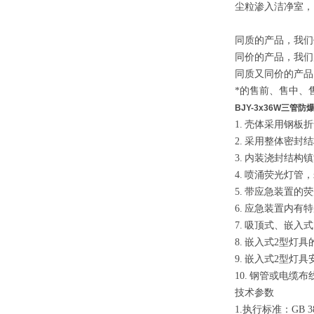
尘粒渗入洁净室，
同质的产品，我们
同价的产品，我们
同质又同价的产品
*的售前、售中、
BJY-3x36W三管防
1.
壳体采用钢板折
2.
采用整体密封结
3.
内装浇封结构镇
4.
喷涌荧光灯管，
5.
带应急装置的荧
6.
应急装置内有特
7.
吸顶式、嵌入式
8.
嵌入式
2
型灯具
9.
嵌入式
2
型灯具
10.
钢管或
电缆
布
技术参数
1.执行标准：
GB 3