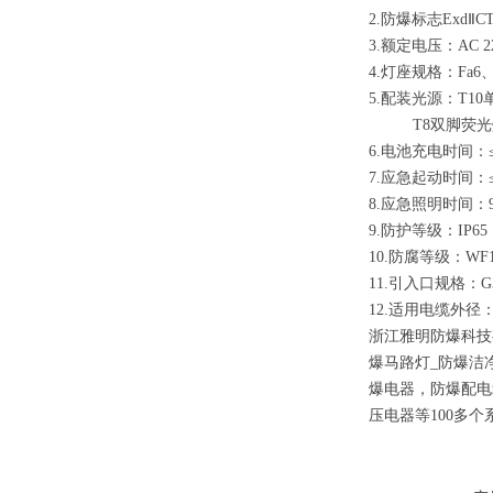
2.防爆标志
ExdⅡC
3.额定电压：
AC 2
4.灯座规格：
Fa6
5.配装光源：
T10
T8
双脚荧光
6.电池充电时间：
7.应急起动时间：
8.应急照明时间：
9.防护等级：
IP65
10.防腐等级：
WF
11.引入口规格：
G
12.适用电缆外径
浙江雅明
防爆
科技
爆马路灯_防爆
洁
爆电器，防爆配电
压电器等100多个