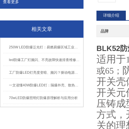
查看更多
详细介绍
相关文章
品牌
BLK52
250W LED防爆泛光灯：易燃易爆区域工业固定照明装置
适用于
led防爆工厂灯频闪、不亮故障快速排查维修方法
或65；
工厂防爆LED灯亮度变暗、频闪？驱动电源故障检修方法
开关壳
一文读懂40W防爆LED灯：隔爆外壳、散热、防爆认证原理
开关元
70wLED防爆照明灯防爆原理解析与应用分析
压铸成
方式，
关的理