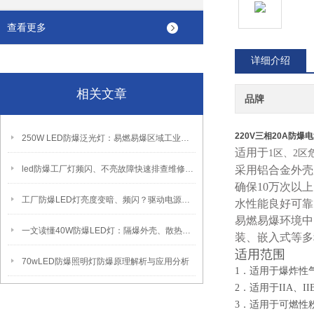
查看更多
详细介绍
相关文章
品牌
220V三相20A防
250W LED防爆泛光灯：易燃易爆区域工业固定照明装置
适用于
1区、2区
led防爆工厂灯频闪、不亮故障快速排查维修方法
采用
铝合金外壳
确保10万次以
工厂防爆LED灯亮度变暗、频闪？驱动电源故障检修方法
水性能良好可靠
易燃易爆环境中
一文读懂40W防爆LED灯：隔爆外壳、散热、防爆认证原理
装、嵌入式等多
适用范围
70wLED防爆照明灯防爆原理解析与应用分析
1．适用于爆炸性
2．适用于IIA、I
3．适用于可燃性粉