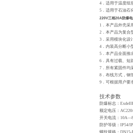
4．适用于温度组别
5．适用于石油石
220V三相20A防
1．本产品外壳采
2．本产品为复合
3．采用模块化设
4．内装高分断小
5．本产品全面推
6．具有过载、短
7．所有紧固件均
8．布线方式，钢
9．可根据用户要
技术参数
防爆标志：ExdeIIBT
额定电压：AC220/3
开关电流：10A—8
防护等级：IP54/IP5
螺纹规格：DN15-DN