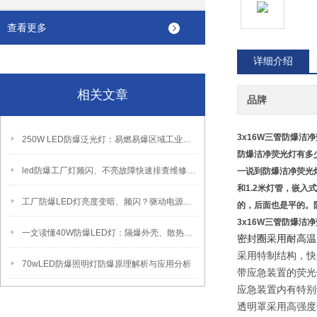
查看更多
详细介绍
相关文章
品牌
3x16W三管防爆洁
250W LED防爆泛光灯：易燃易爆区域工业固定照明装置
防爆洁净荧光灯有多
led防爆工厂灯频闪、不亮故障快速排查维修方法
一说到防爆洁净荧光
和1.2米灯管，嵌
工厂防爆LED灯亮度变暗、频闪？驱动电源故障检修方法
的，后面也是平的。
3x16W三管防爆洁
一文读懂40W防爆LED灯：隔爆外壳、散热、防爆认证原理
密封圈采用耐高温
采用特制结构，快
70wLED防爆照明灯防爆原理解析与应用分析
带应急装置的荧光
应急装置内有特别
透明罩采用高强度