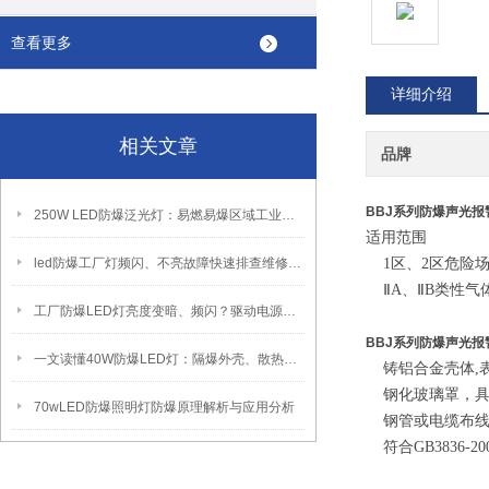
查看更多
详细介绍
相关文章
品牌
BBJ系列防爆声光报
250W LED防爆泛光灯：易燃易爆区域工业固定照明装置
适用范围
led防爆工厂灯频闪、不亮故障快速排查维修方法
1区、2区危
ⅡA、ⅡB类性气
工厂防爆LED灯亮度变暗、频闪？驱动电源故障检修方法
BBJ系列防爆声光报
一文读懂40W防爆LED灯：隔爆外壳、散热、防爆认证原理
铸铝合金壳体
钢化玻璃罩，具
70wLED防爆照明灯防爆原理解析与应用分析
钢管或电缆布
符合GB3836-20