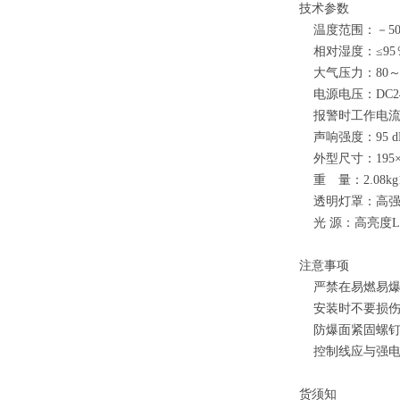
技术参数
温度范围：－5
相对湿度：≤
大气压力：80～
电源电压：DC24V
报警时工作电流：D
声响强度：95 d
外型尺寸：195×
重 量：2.08k
透明灯罩：高
光 源：高亮度L
注意事项
严禁在易燃易
安装时不要损伤
防爆面紧固螺钉
控制线应与强电
货须知