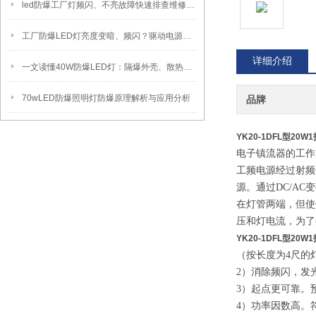
led防爆工厂灯频闪、不亮故障快速排查维修方法
工厂防爆LED灯亮度变暗、频闪？驱动电源故障检修方法
详细介绍
一文读懂40W防爆LED灯：隔爆外壳、散热、防爆认证原理
70wLED防爆照明灯防爆原理解析与应用分析
品牌
YK20-1DFL型2
电子镇流器的工作
工频电源经过射频
源。通过DC/AC
在灯管两端，但使
压和灯电流，为了
YK20-1DFL型2
（按长度为4尺的
2）消除频闪，发
3）起点更可靠。
4）功率因数高。