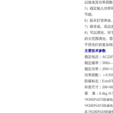
以致使其功率因数下
5）稳定输入功率
节能。
6）延长灯管寿命
7）噪音低。高品
8）可以调光。对
的大范围调光。需
于荧光灯的复杂很
主要技术参数
额定电压：AC220
额定频率：50Hz—
额定功率：20W×1
功率因数：＞0.9
/
防爆标志：ExmIIT
外形尺寸：200×60
重 量：0.4kg
/0.
YK36DFx2CS防爆
YK28DFx2CS防爆
器,YK18DFx2A防