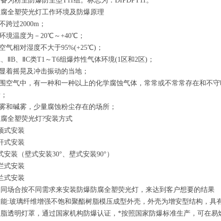
备为粉尘防爆防尘型T11组。标志为：DIPDPT11。
防腐全塑荧光灯工作环境及防爆原理
拔不跨过2000m；
作环境温度为－20℃～+40℃；
围空气相对湿度不大于95%(+25℃)；
ⅡA、ⅡB、ⅡC类T1～T6组爆炸性气体环境(1区和2区)；
无显着摇晃及冲击振动的当地；
周围空气中，有一种和一种以上的化学腐蚀气体，常常或不常常存在和不守
所；
酸雾和碱雾，少量腐蚀粉尘存在的场所；
腐全塑荧光灯?安装方式
顶式安装
杆式安装
式安装（壁式安装30°、壁式安装90°）
栏式安装
兰式安装
不同场合按不同需求来安装防爆防腐全塑荧光灯，来达到客户想要的结果
功能:玻璃纤维增强不饱和聚酯树脂模压成型外壳，外壳为增安型结构，具
酸脂透明灯罩，通过国家机构防爆认证，*按照国家防爆标准生产，可在易