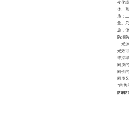
变化
体、
质；二
量。
施，
防爆
—光
光效可
维持率
同质
同价
同质
*的售
防爆防