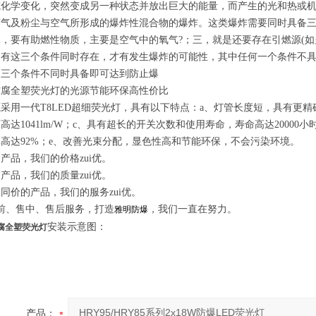
或化学变化，突然变成另一种状态并放出巨大的能量，而产生的光和热或
蒸气及粉尘与空气所形成的爆炸性混合物的爆炸。这类爆炸需要同时具备三
，要有助燃性物质，主要是空气中的氧气?；三，就是还要存在引燃源(如
只有这三个条件同时存在，才有发生爆炸的可能性，其中任何一个条件不
使三个条件不同时具备即可达到防止爆
防腐全塑荧光灯的光源节能环保高性价比
源采用一代
T8LED
超细荧光灯，具有以下特点：a、灯管长度短，具有更精
高达1041lm/W；c、具有超长的开关次数和使用寿命，寿命高达20000
高达92%；e、改善光束分配，显色性高和节能环保，不会污染环境。
的产品，我们的价格
zui
优。
的产品，我们的质量
zui
优。
又同价的产品，我们的服务
zui
优。
前、售中、售后服务，打造
，我们一直在努力。
雅明防爆
安装示意图：
腐全塑荧光灯
产品：