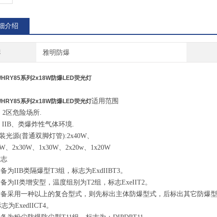
细介绍
牌
雅明防爆
5/HRY85系列2x18W防爆LED荧光灯
适用范围
5/HRY85系列2x18W防爆LED荧光灯
区、2区危险场所.
A、IIB、类爆炸性气体环境.
配装光源(普通双脚灯管):2x40W、
40W、2x30W、1x30W、2x20w、1x20W
标志
备为IIB类隔爆型T3组，标志为ExdIIBT3。
备为II类增安型，温度组别为T2组，标志ExeIIT2。
备采用一种以上的复合型式，则先标出主体防爆型式，后标出其它防爆型
志为ExedIICT4。