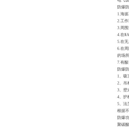
电气设
防爆
1.海
2.工
3.周
4.在
5.在
6.在
的场
7.有
防爆防
1、吸
2、吊
3、壁
4、护
5、法
根据
防爆
聚碳