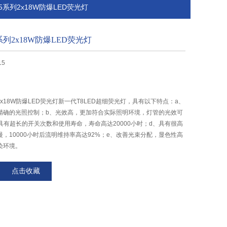
Y85系列2x18W防爆LED荧光灯
5系列2x18W防爆LED荧光灯
15
系列2x18W防爆LED荧光灯新一代T8LED超细荧光灯，具有以下特点：a、
精确的光照控制；b、光效高，更加符合实际照明环境，灯管的光效可
c、具有超长的开关次数和使用寿命，寿命高达20000小时；d、具有很高
，10000小时后流明维持率高达92%；e、改善光束分配，显色性高
染环境。
点击收藏