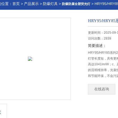
的位置：
首页
>
产品展示
>
防爆灯具
>
> HRY95/HR
防爆防腐全塑荧光灯
HRY95/HRY8
更新时间：2025-09-
访问次数：2839
简要描述：
HRY95/HRY85
灯管长度短，具有更
高达1041lm/W；
的流明维持率，光衰慢
和节能环保，不会污
在线咨询