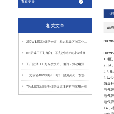
查看更多
详
相关文章
品
HRY9
250W LED防爆泛光灯：易燃易爆区域工业固定照明装置
led防爆工厂灯频闪、不亮故障快速排查维修方法
HRY9
1.1
工厂防爆LED灯亮度变暗、频闪？驱动电源故障检修方法
2.II
3.可
一文读懂40W防爆LED灯：隔爆外壳、散热、防爆认证原理
4.1x
防爆
70wLED防爆照明灯防爆原理解析与应用分析
电气设
电气设
电气设
T4，标