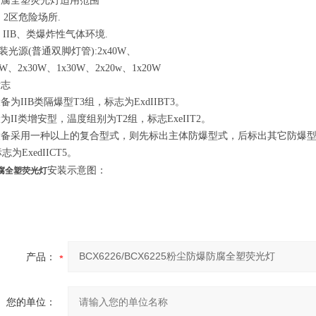
防腐全塑荧光灯适用范围
区、2区危险场所.
A、IIB、类爆炸性气体环境.
配装光源(普通双脚灯管):2x40W、
40W、2x30W、1x30W、2x20w、1x20W
标志
备为IIB类隔爆型T3组，标志为ExdIIBT3。
为II类增安型，温度组别为T2组，标志ExeIIT2。
备采用一种以上的复合型式，则先标出主体防爆型式，后标出其它防爆型
志为ExedIICT5。
安装示意图：
腐全塑荧光灯
产品：
您的单位：