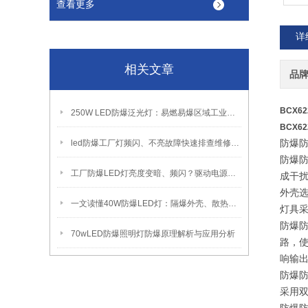
查看更多
详
相关文章
品
BCX6
250W LED防爆泛光灯：易燃易爆区域工业固定照明装置
BCX6
led防爆工厂灯频闪、不亮故障快速排查维修方法
防爆
防爆
工厂防爆LED灯亮度变暗、频闪？驱动电源故障检修方法
成干
外壳
一文读懂40W防爆LED灯：隔爆外壳、散热、防爆认证原理
灯具
防爆
70wLED防爆照明灯防爆原理解析与应用分析
路，使
响输
防爆
采用