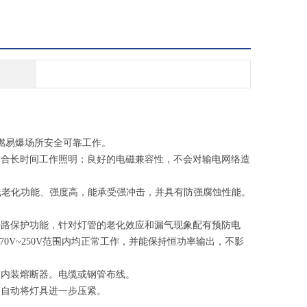
燃易爆场所安全可靠工作。
适合长时间工作照明；良好的电磁兼容性，不会对输电网络造
线老化功能、强度高，能承受强冲击，并具有防强腐蚀性能。
开路保护功能，针对灯管的老化效应和漏气现象配有预防电
170V~250V范围内均正常工作，并能保持恒功率输出，不影
求内装熔断器。电缆或钢管布线。
簧自动将灯具进一步压紧。