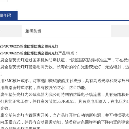
细介绍
牌
雅明防爆
226/BCX6225粉尘防爆防腐全塑荧光灯
产品特点：
226/BCX6225粉尘防爆防腐全塑荧光灯
防腐全塑荧光灯通过国家机构防爆认证，*按照国家防爆标准生产，可在易
防腐全塑荧光灯灯管选用高光效、长寿命的冷白光源荧光灯，无热辐射，
扰。
选用SMC模压成形，灯罩选用聚碳酸酯注射成形，具有高透光率和防紫外
采用曲路密封式结构，具有较强的防水、防尘功能。
防腐全塑荧光灯内装镇流器为我公司特制的防爆电子镇流器，具有短路和
灯具能正常工作，并且高效节能cosΦ≥0.95。具有宽电压输入，在电压为
出光效。
防腐全塑荧光灯内置隔离开关，当产品打开时自动切断电源，并可根据要
双向压紧方式，并具有自动锁紧功能，随着密封条回弹率的下降内置的弹