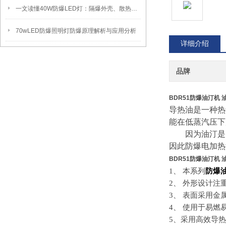
一文读懂40W防爆LED灯：隔爆外壳、散热、防爆认证原理
70wLED防爆照明灯防爆原理解析与应用分析
详细介绍
品牌
BDR51防爆油汀机 
导热油是一种热
能在低蒸汽压下
因为油汀是密
因此防爆电加热
BDR51防爆油汀机 
1、 本系列
防爆
2、 外形设计
3、 表面采用金
4、 使用于易燃
5、采用高效导