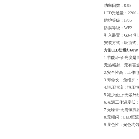
功率因数：0.98
LED光通量：2200～
防护等级：IP65
防腐等级：WF2
引入装置：G3/4"
安装方式：吸顶式
方形LED防爆灯60W
1.节能环保:亮度
无热幅射、无有害
2.安全性高：工作
3.寿命长，免维
4.恒压恒流：恒
5.减少蚊虫:无紫
6.光源工作温度低
7.无噪音:无需镇
8.无频闪：LED
9.显色性：光色均