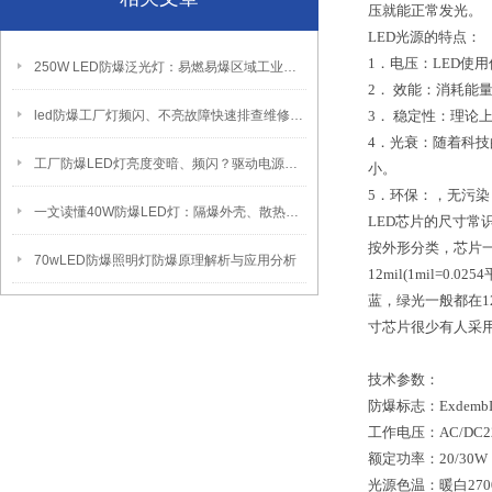
压就能正常发光。
LED光源的特点：
1．电压：LED使
250W LED防爆泛光灯：易燃易爆区域工业固定照明装置
2． 效能：消耗能
led防爆工厂灯频闪、不亮故障快速排查维修方法
3． 稳定性：理论
4．光衰：随着科
工厂防爆LED灯亮度变暗、频闪？驱动电源故障检修方法
小。
5．环保：，无污染
一文读懂40W防爆LED灯：隔爆外壳、散热、防爆认证原理
LED芯片的尺寸常
按外形分类，芯片
70wLED防爆照明灯防爆原理解析与应用分析
12mil(1mil
蓝，绿光一般都在1
寸芯片很少有人采
技术参数：
防爆标志：ExdembI
工作电压：AC/DC22
额定功率：20/30W
光源色温：暖白2700~