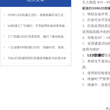
引入电缆 Φ10～Φ1
吸顶式150WLED防
1、铸铝合金
250W LED防爆泛光灯：易燃易爆区域工业固定照明装置
2、灯体可水平安
led防爆工厂灯频闪、不亮故障快速排查维修方法
3、灯体采用轻质
采用搞高能冲击的
工厂防爆LED灯亮度变暗、频闪？驱动电源故障检修方法
4、仰角在60°～1
5、采用通透式结
一文读懂40W防爆LED灯：隔爆外壳、散热、防爆认证原理
使用与维护：
1、
LED防爆灯
安
70wLED防爆照明灯防爆原理解析与应用分析
2、有相当于直径
脱。
3、使用前应检查
4、维修时“严禁
5、维修中，若发
产