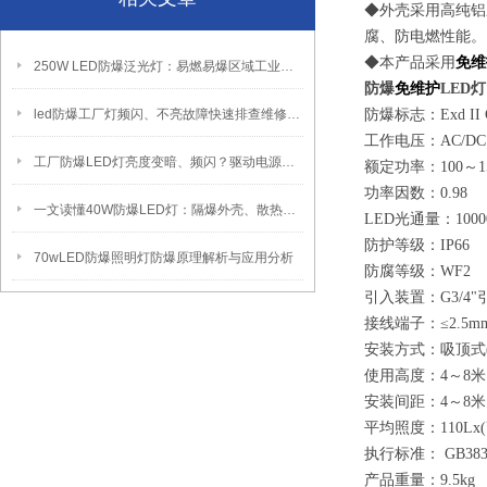
◆外壳采用高纯铝
腐、防电燃性能。
◆本产品采用
免维
250W LED防爆泛光灯：易燃易爆区域工业固定照明装置
防爆
免维护
LED灯
led防爆工厂灯频闪、不亮故障快速排查维修方法
防爆标志：Exd II 
工作电压：AC/DC 2
工厂防爆LED灯亮度变暗、频闪？驱动电源故障检修方法
额定功率：100～1
功率因数：0.98
一文读懂40W防爆LED灯：隔爆外壳、散热、防爆认证原理
LED光通量：10000
防护等级：IP66
70wLED防爆照明灯防爆原理解析与应用分析
防腐等级：WF2
引入装置：G3/4"
接线端子：≤2.5
安装方式：吸顶式(x)
使用高度：4～8米
安装间距：4～8米
平均照度：110Lx
执行标准： GB3836.
产品重量：9.5kg