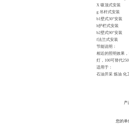
X 吸顶式安装
g 吊杆式安装
b1壁式30°安装
h护栏式安装
b2壁式90°安装
f法兰式安装
节能说明：
相近的照明效果，
灯，100可替代25
适用于：
石油开采 炼油 化
产
您的单