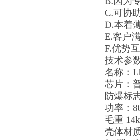
B.因为
C.可协
D.本
E.客户
F.优势
技术参
名称：L
芯片：普
防爆标志：E
功率：80W
毛重 14k
壳体材