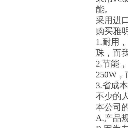
能。
采用进
购买
雅
1.耐
珠，而
2.节能
250W
3.省
不少的
本公司
A.产品