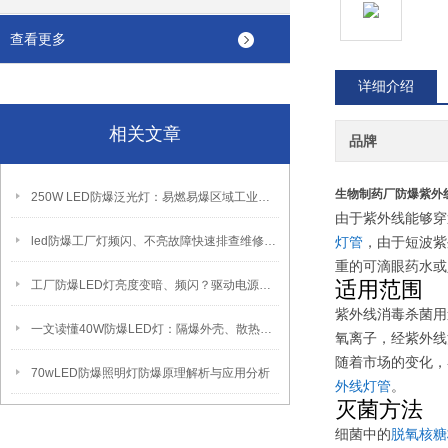
查看更多
详细介绍
相关文章
品牌
生物制药厂防爆紫外
250W LED防爆泛光灯：易燃易爆区域工业固定照明装置
由于紫外线能够穿
led防爆工厂灯频闪、不亮故障快速排查维修方法
灯管
，由于短波紫
重的可滴眼药水或
适用范围
工厂防爆LED灯亮度变暗、频闪？驱动电源故障检修方法
紫外线消毒杀菌用
一文读懂40W防爆LED灯：隔爆外壳、散热、防爆认证原理
氧离子，经紫外线
随着市场的变化，
70wLED防爆照明灯防爆原理解析与应用分析
外线灯管
。
灭菌方法
细菌中的
脱氧核糖