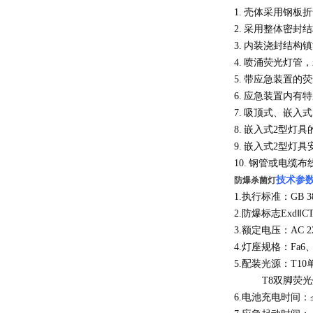
1.
壳体采用钢板折
2.
采用整体密封结
3.
内装浇封结构镇
4.
喷涌荧光灯管，
5.
带应急装置的荧
6.
应急装置内有特
7.
吸顶式、嵌入式
8.
嵌入式
2
型灯具
9.
嵌入式
2
型灯具
10.
钢管或电缆布
技术参
防爆杀菌灯
1.
执行标准：
GB 3
2.
防爆标志
Exd
Ⅱ
C
3.
额定电压：
AC 2
4.
灯座规格：
Fa6
5.
配装光源：
T10
T8
双脚荧光
6.电池充电时间：