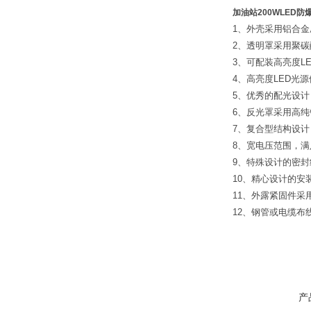
加油站200WLED防
1、外壳采用铝合
2、透明罩采用聚
3、可配装高亮度L
4、高亮度LED光
5、优秀的配光设
6、反光罩采用高
7、复合型结构设
8、宽电压范围，
9、特殊设计的密
10、精心设计的安
11、外露紧固件采
12、钢管或电缆布
产