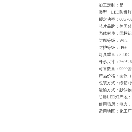
加工定制：是
类型：LED防爆灯
额定功率：
60w70
芯片品牌：美国普瑞
壳体材质：国标铝
防腐等级：WF2
防护等级：IP66
灯具重量：5.4KG
外形尺寸：260*260
可售数量：9999套
产品价格：面议（
包装方式：纸箱+
运输方式：默认
防爆LED灯产地
使用场所：电力，
适用地区：化工厂