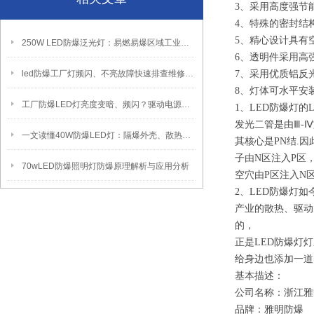
3、采用高度强节能
4、特殊的密封结
5、精心设计具有
250W LED防爆泛光灯：易燃易爆区域工业固定照明装置
6、透明件采用高
led防爆工厂灯频闪、不亮故障快速排查维修方法
7、采用优质铝反
8、灯体可水平安
工厂防爆LED灯亮度变暗、频闪？驱动电源故障检修方法
1、LED防爆灯的
发光二管是由Ⅲ-Ⅳ
一文读懂40W防爆LED灯：隔爆外壳、散热、防爆认证原理
其核心是PN结.因
子由N区注入P区
70wLED防爆照明灯防爆原理解析与应用分析
空穴由P区注入N
2、LED防爆灯如
产业的散热、驱动
的，
正是LED防爆灯
给身边也添加一道
基本描述：
公司名称：浙江雅
品牌：雅明防爆