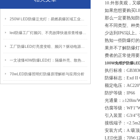
10.外形美观，
如果您想要购买L
那么一定要熟知防
250W LED防爆泛光灯：易燃易爆区域工业固定照明装置
有不同类型、种类
led防爆工厂灯频闪、不亮故障快速排查维修方法
少达到IP65以
熟知一些防爆灯的
工厂防爆LED灯亮度变暗、频闪？驱动电源故障检修方法
果并不了解防爆灯
费者的正常使用要
一文读懂40W防爆LED灯：隔爆外壳、散热、防爆认证原理
100W免维护防爆LE
执行标准：GB3836.
70wLED防爆照明灯防爆原理解析与应用分析
防爆标志：Exd II 
额定电压：AC220
防护等级：IP66
光通量：≥120lm/
仿腐等级：WF1“W
引入装置：G3/4”
接线端子：<2.5
安装方式：A:吸顶
LED光源：70W-1