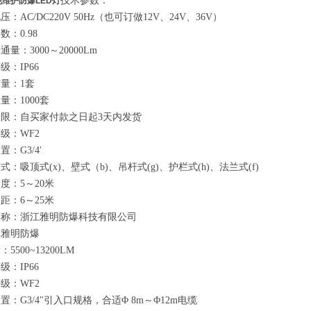
技术参数：
免维护防爆LED灯
：AC/DC220V 50Hz（也可订做12V、24V、36V）
数：0.98
通量：3000～20000Lm
级：IP66
量：1套
量：1000套
限：自买家付款之日起3天内发货
级：WF2
：G3/4'
式：吸顶式(x)、壁式（b)、吊杆式(g)、护栏式(h)、法兰式(f)
度：5～20米
距：6～25米
名称：浙江雅明防爆科技有限公司
：雅明防爆
5500~13200LM
级：IP66
级：WF2
置：G3/4"引入口规格，合适Φ 8m～Φ12m电缆