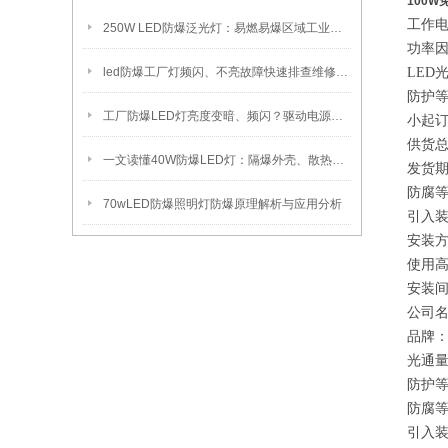
100W
工作电压
250W LED防爆泛光灯：易燃易爆区域工业固定照明装置
功率因
led防爆工厂灯频闪、不亮故障快速排查维修方法
LED光
防护等
工厂防爆LED灯亮度变暗、频闪？驱动电源故障检修方法
小起订
供货总
一文读懂40W防爆LED灯：隔爆外壳、散热、防爆认证原理
发货期
防腐等
70wLED防爆照明灯防爆原理解析与应用分析
引入装置
安装方
使用高
安装间
公司
品牌
光通量：
防护等
防腐等
引入装