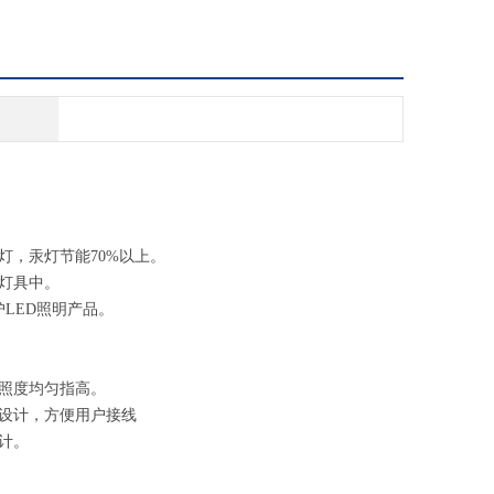
灯，汞灯节能70%以上。
于灯具中。
LED照明产品。
，照度均匀指高。
化设计，方便用户接线
计。
。