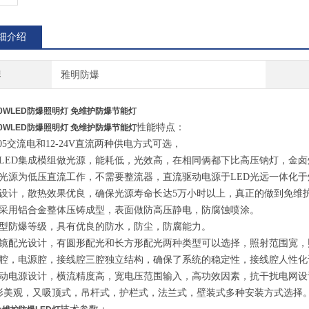
细介绍
牌
雅明防爆
00WLED防爆照明灯 免维护防爆节能灯
性能特点：
00WLED防爆照明灯 免维护防爆节能灯
0-305交流电和12-24V直流两种供电方式可选，
用LED集成模组做光源，能耗低，光效高，在相同俩都下比高压钠灯，金卤
ED光源为低压直流工作，不需要整流器，直流驱动电源于LED光远一体化
热设计，散热效果优良，确保光源寿命长达5万小时以上，真正的做到免维护
壳采用铝合金整体压铸成型，表面做防高压静电，防腐蚀喷涂。
爆型防爆等级，具有优良的防水，防尘，防腐能力。
透镜配光设计，有圆形配光和长方形配光两种类型可以选择，照射范围宽
源腔，电源腔，接线腔三腔独立结构，确保了系统的稳定性，接线腔人性
驱动电源设计，横流精度高，宽电压范围输入，高功效因素，抗干扰电网设
外形美观，又吸顶式，吊杆式，护栏式，法兰式，壁装式多种安装方式选择