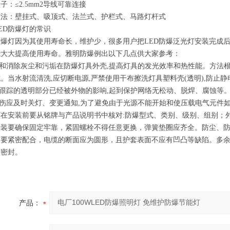
子：≤2.5mm2导线可靠连接
方法：壁挂式、吸顶式、法兰式、护栏式、马路灯杆式
ED防爆灯的常识
防爆灯因为其使用寿命长，维护少，很多用户把LED防爆泛光灯安装完成
能大大提高使用寿命。
雅明防爆
例出以下几点供大家参考：
期和消除灰尘和污垢在防爆灯具外壳,提高灯具的发光效率和热性能。方法根
。当水射流清洗,应切断电源,严禁使用干布擦洗灯具塑料壳(透明),防止静
查跟踪的透明部分已经被外物的影响,起到保护网络无松动、脱焊、腐蚀等。
损伤应及时关灯、变更通知,为了避免由于光源不能开始和使压载电气元件
灯在安装前要从铭牌与产品说明书中核对:防爆型式、类别、级别、组别；
安装要确保固定牢靠，紧固螺栓不得任意更换，弹簧垫圈应齐全。防尘、
圈要紧密配合，电缆的断面应为圆形，且护套表面不应有凹凸等缺陷。多
口密封。
产品：