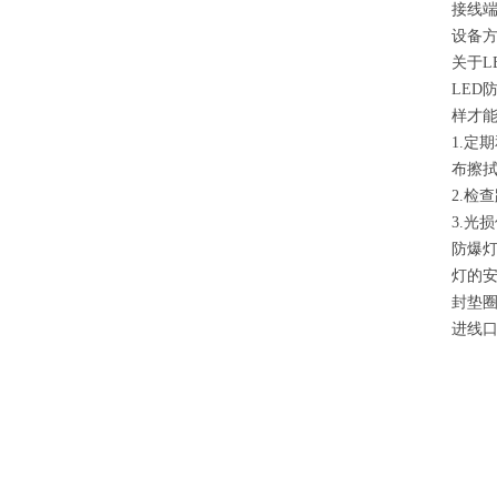
接线端
设备
关于L
LED
样才
1.定
布擦拭
2.检
3.光
防爆
灯的
封垫
进线