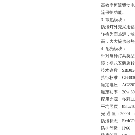
高效率恒流驱动电
流保护功能。
3. 散热模块：
防爆灯外壳采用铝
转换为面热源，散
高，大大提供散热
4. 配光模块：
针对每种灯具类型
障；壁式安装旋转
技术参数：
SBD85
执行标准：GB3836.1-
额定电压：AC22
额定功率：20w 30
配用光源：多颗L
平均照度：85Lx10
光 通 量：2000Lm-
防爆标志：ExdCT6
防护等级：IP66