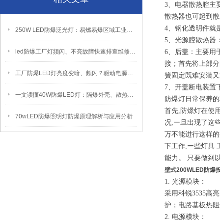
3、电器散热腔主
散热器也可起到散
4、钢化透明件就
250W LED防爆泛光灯：易燃易爆区域工业固定照明装置
5、光源腔散热器
led防爆工厂灯频闪、不亮故障快速排查维修方法
6、后盖：主要用
接；首先将上部分
工厂防爆LED灯亮度变暗、频闪？驱动电源故障检修方法
簧固定既难安装又
7、开盖断电装置
一文读懂40W防爆LED灯：隔爆外壳、散热、防爆认证原理
防爆灯日常保养
首先,防燝灯在使
70wLED防爆照明灯防爆原理解析与应用分析
况,ー旦出现了这
万不能进行这样的
下工作,ー些灯具
能力。 只要做到
壁式200WLED防爆
1. 光源模块：
采用科锐3535
护；电路基板热阻
2. 电源模块：